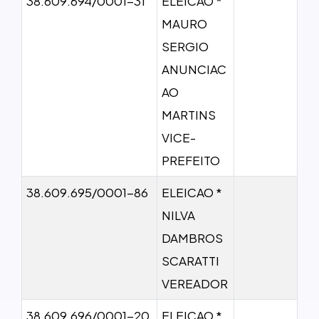
38.609.694/0001-31
ELEICAO *
MAURO
SERGIO
ANUNCIAC
AO
MARTINS
VICE-
PREFEITO
38.609.695/0001-86
ELEICAO *
NILVA
DAMBROS
SCARATTI
VEREADOR
38.609.696/0001-20
ELEICAO *