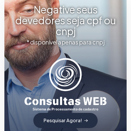
Negative seus
devedores seja cpf ou
cnpj
* disponível apenas para cnpj
Pesquisar Agora!