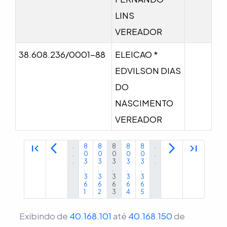
LINS
VEREADOR
38.608.236/0001-88
ELEICAO *
EDVILSON DIAS
DO
NASCIMENTO
VEREADOR
first_page
arrow_back_ios
arrow_forward_ios
last_page
.
8
8
8
8
8
.
.
0
0
0
0
0
.
.
3
3
3
3
3
.
.
.
.
.
.
3
3
3
3
3
6
6
6
6
6
1
2
3
4
5
Exibindo de
40.168.101
até
40.168.150
de