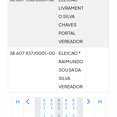
LIVRAMENT
O SILVA
CHAVES
PORTAL
VEREADOR
38.607.937/0001-00
ELEICAO *
RAIMUNDO
SOUSA DA
SILVA
VEREADOR
first_page
arrow_back_ios
arrow_forward_ios
last_page
.
8
8
8
8
8
.
.
0
0
0
0
0
.
.
3
3
3
3
3
.
.
.
.
.
.
3
3
3
3
3