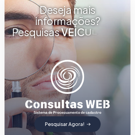
Deseja mais
informações?
Pesquisas
V
E
I
C
U
L
A
R
E
S
Pesquisar Agora!