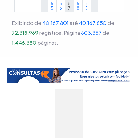
5
5
5
5
5
5
6
7
8
9
Exibindo de
40.167.801
até
40.167.850
de
72.318.969
registros.
Página
803.357
de
1.446.380
páginas.