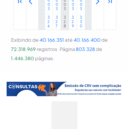
first_page
arrow_back_ios
arrow_forward_ios
last_page
.
8
8
8
8
8
.
.
0
0
0
0
0
.
.
3
3
3
3
3
.
.
.
.
.
.
3
3
3
3
3
2
2
2
2
3
6
7
8
9
0
Exibindo de
40.166.351
até
40.166.400
de
72.318.969
registros.
Página
803.328
de
1.446.380
páginas.