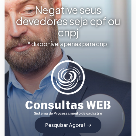
Negative seus
devedores seja cpf ou
cnpj
* disponível apenas para cnpj
Pesquisar Agora!