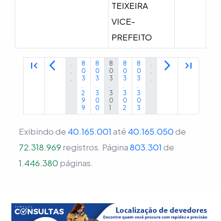
TEIXEIRA
VICE-
PREFEITO
first_page
arrow_back_ios
arrow_forward_ios
last_page
.
8
8
8
8
8
.
.
0
0
0
0
0
.
.
3
3
3
3
3
.
.
.
.
.
.
2
3
3
3
3
9
0
0
0
0
9
0
1
2
3
Exibindo de
40.165.001
até
40.165.050
de
72.318.969
registros.
Página
803.301
de
1.446.380
páginas.