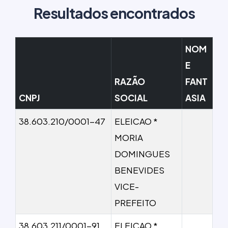
Resultados encontrados
NOM
E
RAZÃO
FANT
CNPJ
SOCIAL
ASIA
38.603.210/0001-47
ELEICAO *
MORIA
DOMINGUES
BENEVIDES
VICE-
PREFEITO
38.603.211/0001-91
ELEICAO *