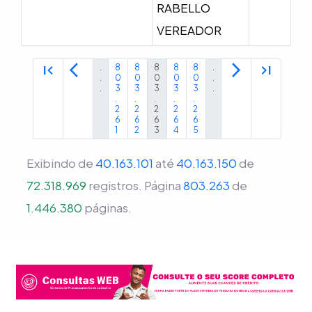
RABELLO
VEREADOR
first_page
arrow_back_ios
arrow_forward_ios
last_page
.
8
8
8
8
8
.
.
0
0
0
0
0
.
.
3
3
3
3
3
.
.
.
.
.
.
2
2
2
2
2
6
6
6
6
6
1
2
3
4
5
Exibindo de
40.163.101
até
40.163.150
de
72.318.969
registros.
Página
803.263
de
1.446.380
páginas.