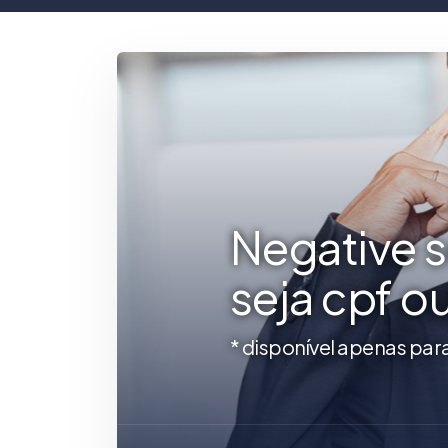
Negative 
seja cpf o
* disponível apenas par