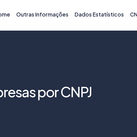
ome
Outras Informações
Dados Estatísticos
CN
resas por CNPJ