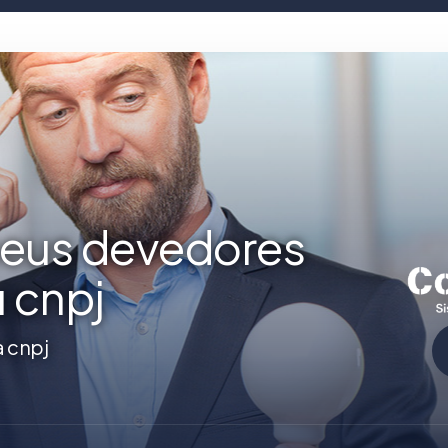
seus devedores
u cnpj
a cnpj