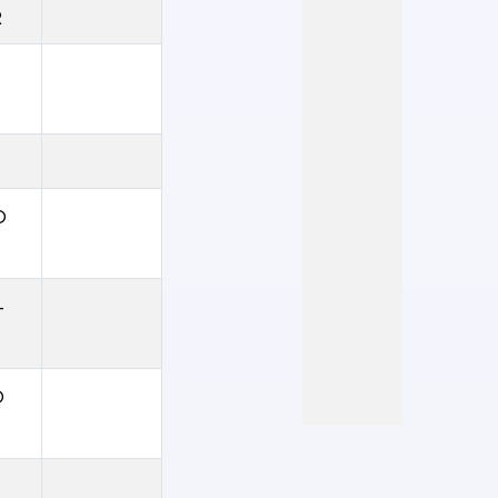
R
O
-
O