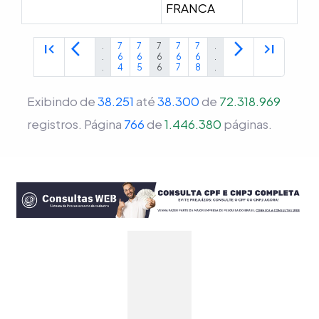
FRANCA
first_page
arrow_back_ios
arrow_forward_ios
last_page
.
7
7
7
7
7
.
.
6
6
6
6
6
.
.
4
5
6
7
8
.
Exibindo de
38.251
até
38.300
de
72.318.969
registros.
Página
766
de
1.446.380
páginas.