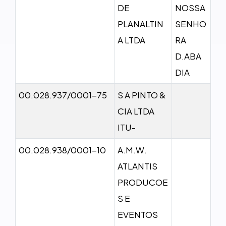
DE
NOSSA
PLANALTIN
SENHO
A LTDA
RA
D.ABA
DIA
00.028.937/0001-75
S A PINTO &
CIA LTDA
ITU-
00.028.938/0001-10
A.M.W.
ATLANTIS
PRODUCOE
S E
EVENTOS