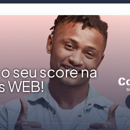
o seu score na
s WEB!