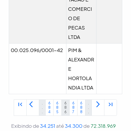
COMERCI
O DE
PECAS
LTDA
00.025.096/0001-42
PIM &
ALEXANDR
E
HORTOLA
NDIA LTDA
first_page
arrow_back_ios
arrow_forward_ios
last_page
.
6
6
6
6
6
.
.
8
8
8
8
8
.
.
4
5
6
7
8
.
Exibindo de
34.251
até
34.300
de
72.318.969