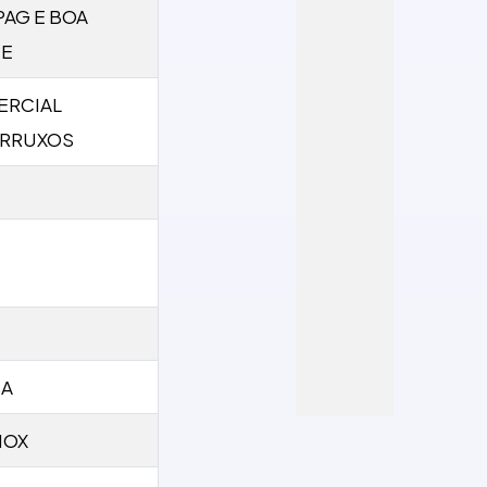
PAG E BOA
TE
ERCIAL
ERRUXOS
SA
NOX