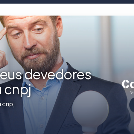
seus devedores
u cnpj
a cnpj