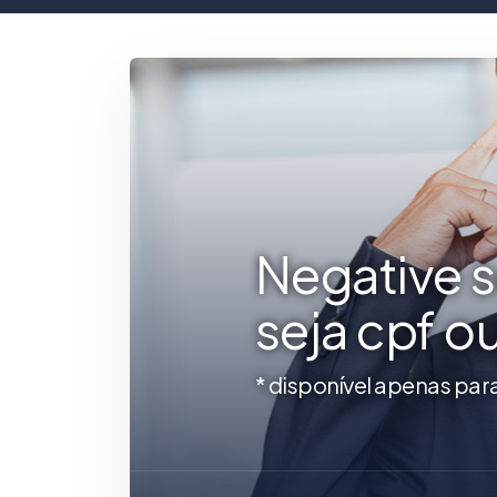
Negative 
seja cpf o
* disponível apenas par