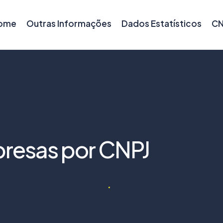
ome
Outras Informações
Dados Estatísticos
CN
resas por CNPJ