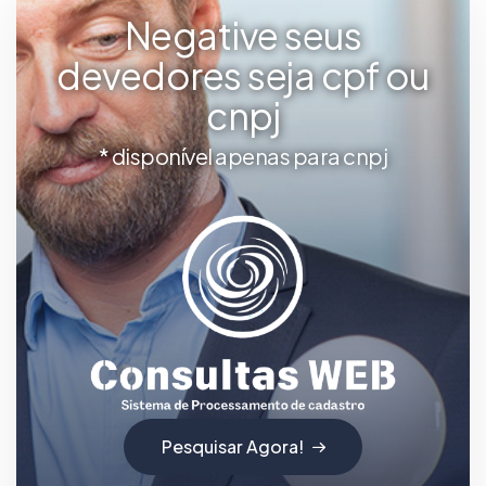
Negative seus
devedores seja cpf ou
cnpj
* disponível apenas para cnpj
Pesquisar Agora!