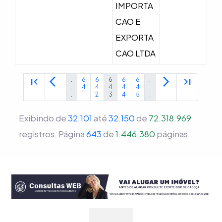
IMPORTA
CAO E
EXPORTA
CAO LTDA
first_page
arrow_back_ios
arrow_forward_ios
last_page
.
6
6
6
6
6
.
.
4
4
4
4
4
.
.
1
2
3
4
5
.
Exibindo de
32.101
até
32.150
de
72.318.969
registros.
Página
643
de
1.446.380
páginas.