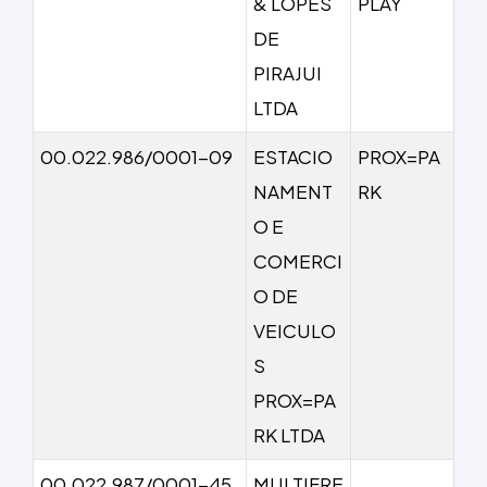
& LOPES
PLAY
DE
PIRAJUI
LTDA
00.022.986/0001-09
ESTACIO
PROX=PA
NAMENT
RK
O E
COMERCI
O DE
VEICULO
S
PROX=PA
RK LTDA
00.022.987/0001-45
MULTIFRE