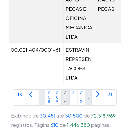
PECAS E
PECAS
OFICINA
MECANICA
LTDA
00.021.404/0001-61
ESTRAVINI
REPRESEN
TACOES
LTDA
first_page
arrow_back_ios
arrow_forward_ios
last_page
.
6
6
6
6
6
.
.
0
0
1
11
1
.
.
8
9
0
2
.
Exibindo de
30.451
até
30.500
de
72.318.969
registros.
Página
610
de
1.446.380
páginas.