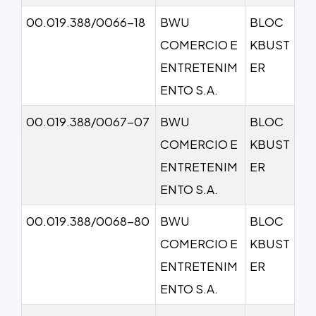
00.019.388/0066-18
BWU
BLOC
COMERCIO E
KBUST
ENTRETENIM
ER
ENTO S.A.
00.019.388/0067-07
BWU
BLOC
COMERCIO E
KBUST
ENTRETENIM
ER
ENTO S.A.
00.019.388/0068-80
BWU
BLOC
COMERCIO E
KBUST
ENTRETENIM
ER
ENTO S.A.