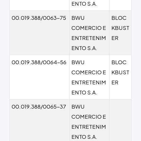
ENTO S.A.
00.019.388/0063-75
BWU
BLOC
COMERCIO E
KBUST
ENTRETENIM
ER
ENTO S.A.
00.019.388/0064-56
BWU
BLOC
COMERCIO E
KBUST
ENTRETENIM
ER
ENTO S.A.
00.019.388/0065-37
BWU
COMERCIO E
ENTRETENIM
ENTO S.A.