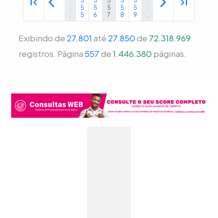
first_page
arrow_back_ios
arrow_forward_ios
last_page
.
5
5
5
5
5
.
.
5
5
5
5
5
.
.
5
6
7
8
9
.
Exibindo de
27.801
até
27.850
de
72.318.969
registros.
Página
557
de
1.446.380
páginas.