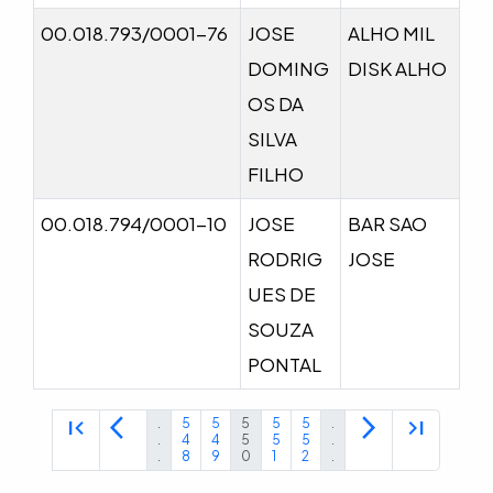
00.018.793/0001-76
JOSE
ALHO MIL
DOMING
DISK ALHO
OS DA
SILVA
FILHO
00.018.794/0001-10
JOSE
BAR SAO
RODRIG
JOSE
UES DE
SOUZA
PONTAL
first_page
arrow_back_ios
arrow_forward_ios
last_page
.
5
5
5
5
5
.
.
4
4
5
5
5
.
.
8
9
0
1
2
.