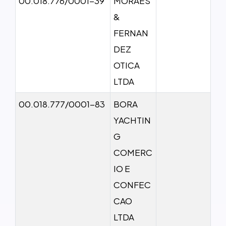
00.018.776/0001-39
MORAES
&
FERNAN
DEZ
OTICA
LTDA
00.018.777/0001-83
BORA
YACHTIN
G
COMERC
IO E
CONFEC
CAO
LTDA