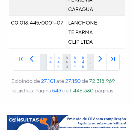
CARAGUA
00.018.445/0001-07
LANCHONE
TE PARMA
CLIP LTDA
first_page
arrow_back_ios
arrow_forward_ios
last_page
.
5
5
5
5
5
.
.
4
4
4
4
4
.
.
1
2
3
4
5
.
Exibindo de
27.101
até
27.150
de
72.318.969
registros.
Página
543
de
1.446.380
páginas.