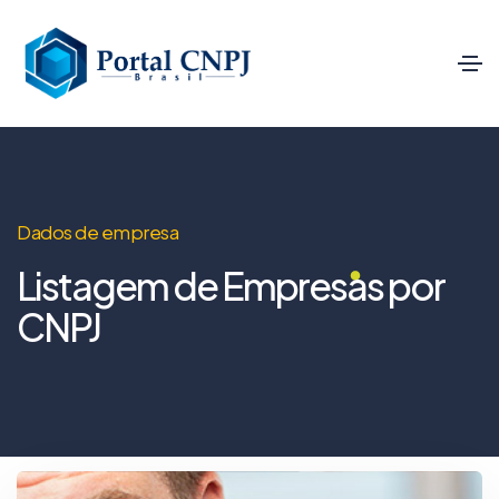
Dados de empresa
Listagem de Empresas por
CNPJ