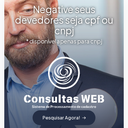
Negative seus
devedores seja cpf ou
cnpj
* disponível apenas para cnpj
Pesquisar Agora!