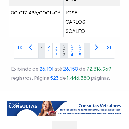
00.017.496/0001-06
JOSE
CARLOS
SCALFO
first_page
arrow_back_ios
arrow_forward_ios
last_page
.
5
5
5
5
5
.
.
2
2
2
2
2
.
.
1
2
3
4
5
.
Exibindo de
26.101
até
26.150
de
72.318.969
registros.
Página
523
de
1.446.380
páginas.