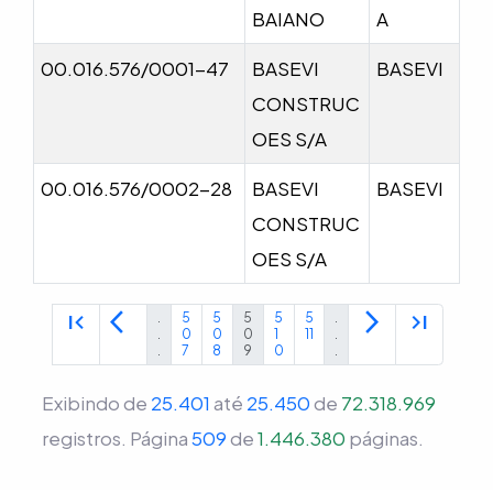
BAIANO
A
00.016.576/0001-47
BASEVI
BASEVI
CONSTRUC
OES S/A
00.016.576/0002-28
BASEVI
BASEVI
CONSTRUC
OES S/A
first_page
arrow_back_ios
arrow_forward_ios
last_page
.
5
5
5
5
5
.
.
0
0
0
1
11
.
.
7
8
9
0
.
Exibindo de
25.401
até
25.450
de
72.318.969
registros.
Página
509
de
1.446.380
páginas.