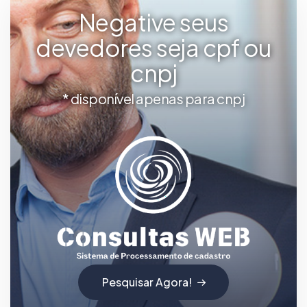
Negative seus
devedores seja cpf ou
cnpj
* disponível apenas para cnpj
Pesquisar Agora!