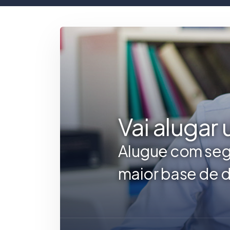
Vai alugar
Alugue com seg
maior base de d