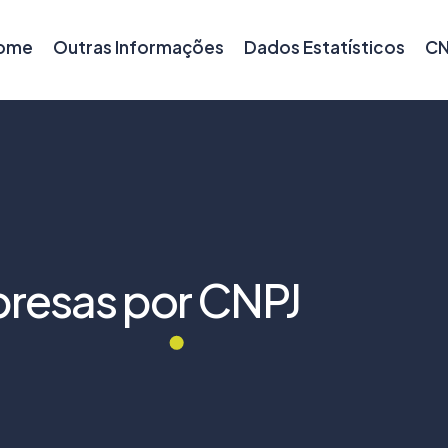
ome
Outras Informações
Dados Estatísticos
CN
resas por CNPJ