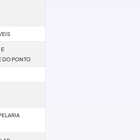
VEIS
 E
E DO PONTO
PELARIA