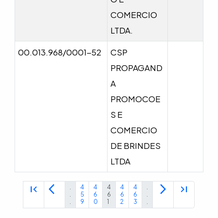
COMERCIO
LTDA.
00.013.968/0001-52
CSP
PROPAGAND
A
PROMOCOE
S E
COMERCIO
DE BRINDES
LTDA
first_page
arrow_back_ios
arrow_forward_ios
last_page
.
4
4
4
4
4
.
.
5
6
6
6
6
.
.
9
0
1
2
3
.