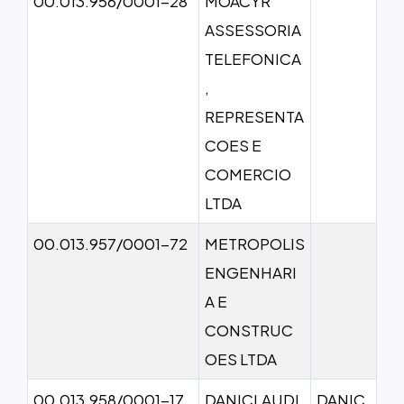
00.013.956/0001-28
MOACYR
ASSESSORIA
TELEFONICA
,
REPRESENTA
COES E
COMERCIO
LTDA
00.013.957/0001-72
METROPOLIS
ENGENHARI
A E
CONSTRUC
OES LTDA
00.013.958/0001-17
DANICLAUDI
DANIC