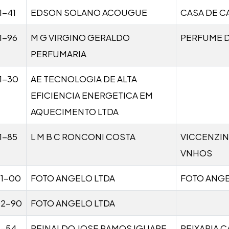
1-41
EDSON SOLANO ACOUGUE
CASA DE 
1-96
M G VIRGINO GERALDO
PERFUME 
PERFUMARIA
1-30
AE TECNOLOGIA DE ALTA
EFICIENCIA ENERGETICA EM
AQUECIMENTO LTDA
1-85
L M B C RONCONI COSTA
VICCENZIN
VNHOS
01-00
FOTO ANGELO LTDA
FOTO ANG
02-90
FOTO ANGELO LTDA
1-54
REINALDO JOSE RAMOS IGUAPE
PEIXARIA 