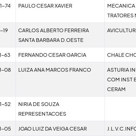
1-74
PAULO CESAR XAVIER
MECANICA
TRATORES
-19
CARLOS ALBERTO FERREIRA
AVICULTUR
SANTA BARBARA D.OESTE
1-63
FERNANDO CESAR GARCIA
CHALE CH
1-08
LUIZA ANA MARCOS FRANCO
ASTURIA I
COM INST E
CERAM
1-52
NIRIA DE SOUZA
REPRESENTACOES
1-05
JOAO LUIZ DA VEIGA CESAR
J.L.V.C.IN