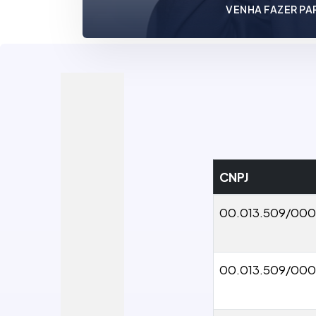
VENHA FAZER PA
CNPJ
00.013.509/00
00.013.509/00