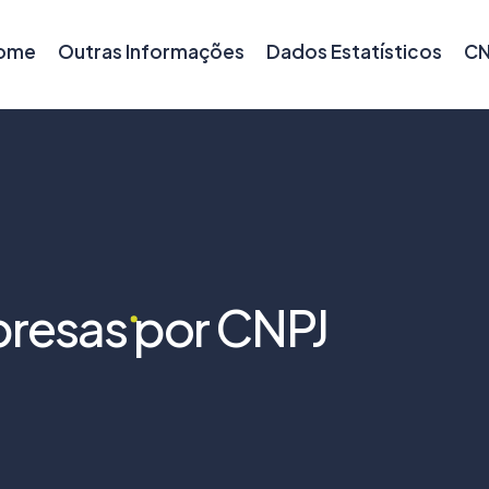
ome
Outras Informações
Dados Estatísticos
CN
resas por CNPJ