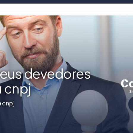
seus devedores
u cnpj
a cnpj