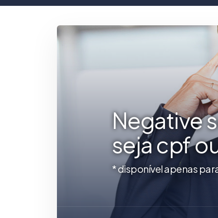
Negative 
seja cpf o
* disponível apenas par