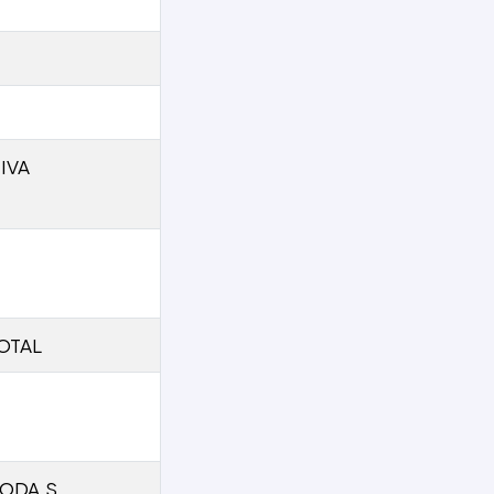
IVA
OTAL
ODA.S