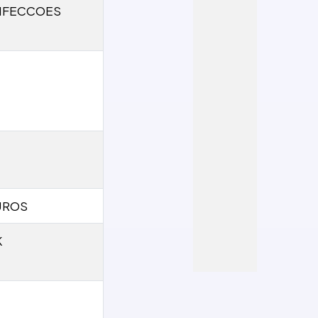
NFECCOES
UROS
K