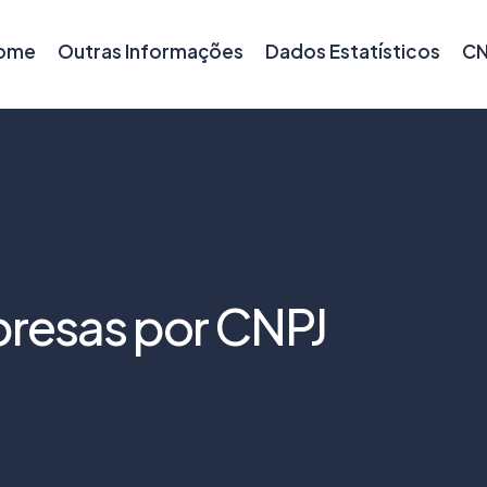
ome
Outras Informações
Dados Estatísticos
CN
resas por CNPJ