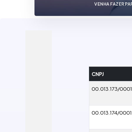
VENHA FAZER PA
CNPJ
00.013.173/000
00.013.174/000