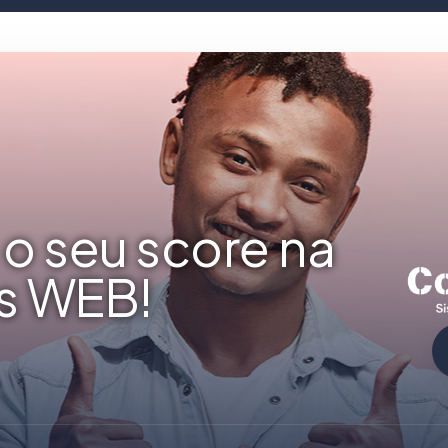
o seu score na
s WEB!