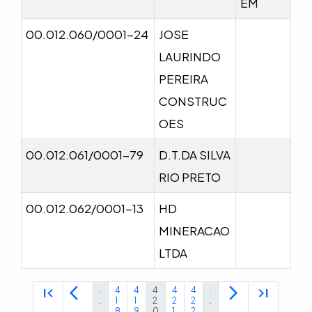
EM
00.012.060/0001-24
JOSE
LAURINDO
PEREIRA
CONSTRUC
OES
00.012.061/0001-79
D.T.DA SILVA
RIO PRETO
00.012.062/0001-13
HD
MINERACAO
LTDA
first_page
arrow_back_ios
arrow_forward_ios
last_page
.
4
4
4
4
4
.
.
1
1
2
2
2
.
.
8
9
0
1
2
.