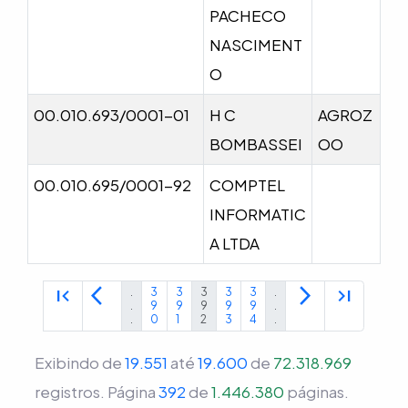
PACHECO
NASCIMENT
O
00.010.693/0001-01
H C
AGROZ
BOMBASSEI
OO
00.010.695/0001-92
COMPTEL
INFORMATIC
A LTDA
first_page
arrow_back_ios
arrow_forward_ios
last_page
.
3
3
3
3
3
.
.
9
9
9
9
9
.
.
0
1
2
3
4
.
Exibindo de
19.551
até
19.600
de
72.318.969
registros.
Página
392
de
1.446.380
páginas.