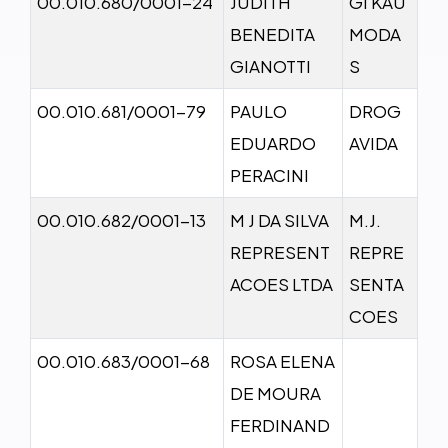
00.010.680/0001-24
JUDITH
GI KAU
BENEDITA
MODA
GIANOTTI
S
00.010.681/0001-79
PAULO
DROG
EDUARDO
AVIDA
PERACINI
00.010.682/0001-13
M J DA SILVA
M.J.
REPRESENT
REPRE
ACOES LTDA
SENTA
COES
00.010.683/0001-68
ROSA ELENA
DE MOURA
FERDINAND