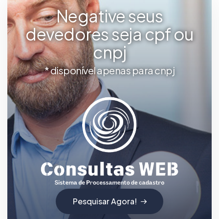
Negative seus
devedores seja cpf ou
cnpj
* disponível apenas para cnpj
Pesquisar Agora!