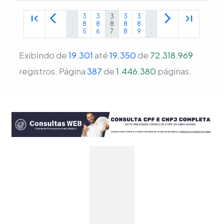
first_page
arrow_back_ios
arrow_forward_ios
last_page
.
3
3
3
3
3
.
.
8
8
8
8
8
.
.
5
6
7
8
9
.
Exibindo de
19.301
até
19.350
de
72.318.969
registros.
Página
387
de
1.446.380
páginas.