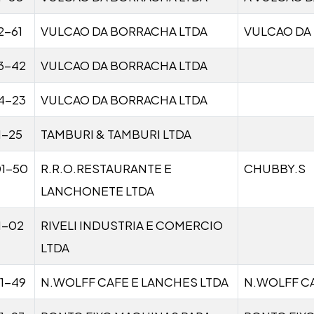
2-61
VULCAO DA BORRACHA LTDA
VULCAO DA
3-42
VULCAO DA BORRACHA LTDA
4-23
VULCAO DA BORRACHA LTDA
1-25
TAMBURI & TAMBURI LTDA
01-50
R.R.O.RESTAURANTE E
CHUBBY.S
LANCHONETE LTDA
1-02
RIVELI INDUSTRIA E COMERCIO
LTDA
1-49
N.WOLFF CAFE E LANCHES LTDA
N.WOLFF C