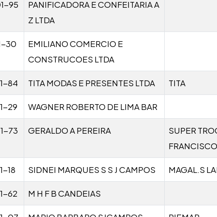
1-95
PANIFICADORA E CONFEITARIA A
Z LTDA
1-30
EMILIANO COMERCIO E
CONSTRUCOES LTDA
1-84
TITA MODAS E PRESENTES LTDA
TITA
1-29
WAGNER ROBERTO DE LIMA BAR
1-73
GERALDO A PEREIRA
SUPER TRO
FRANCISCO 
1-18
SIDNEI MARQUES S S J CAMPOS
MAGAL.S L
1-62
M H F B CANDEIAS
1-07
MARIO BARBARO SJCAMPOS
PIEMAR