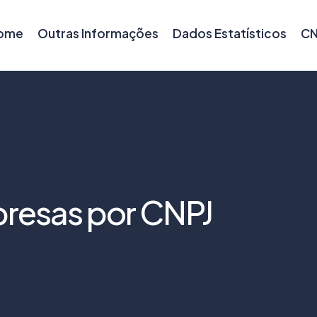
ome
Outras Informações
Dados Estatísticos
CN
resas por CNPJ