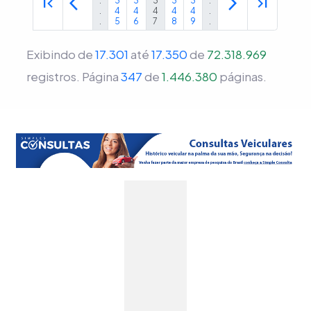
first_page
arrow_back_ios
arrow_forward_ios
last_page
.
3
3
3
3
3
.
.
4
4
4
4
4
.
.
5
6
7
8
9
.
Exibindo de
17.301
até
17.350
de
72.318.969
registros.
Página
347
de
1.446.380
páginas.