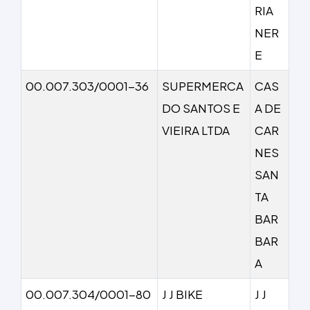
RIA
NER
E
00.007.303/0001-36
SUPERMERCA
CAS
DO SANTOS E
A DE
VIEIRA LTDA
CAR
NES
SAN
TA
BAR
BAR
A
00.007.304/0001-80
J J BIKE
J J