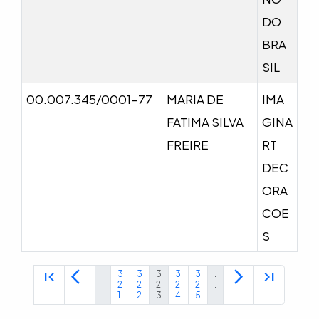
DO
BRA
SIL
00.007.345/0001-77
MARIA DE
IMA
FATIMA SILVA
GINA
FREIRE
RT
DEC
ORA
COE
S
first_page
arrow_back_ios
arrow_forward_ios
last_page
.
3
3
3
3
3
.
.
2
2
2
2
2
.
.
1
2
3
4
5
.