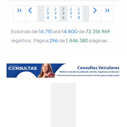
first_page
arrow_back_ios
arrow_forward_ios
last_page
.
2
2
2
2
2
.
.
9
9
9
9
9
.
.
4
5
6
7
8
.
Exibindo de
14.751
até
14.800
de
72.318.969
registros.
Página
296
de
1.446.380
páginas.