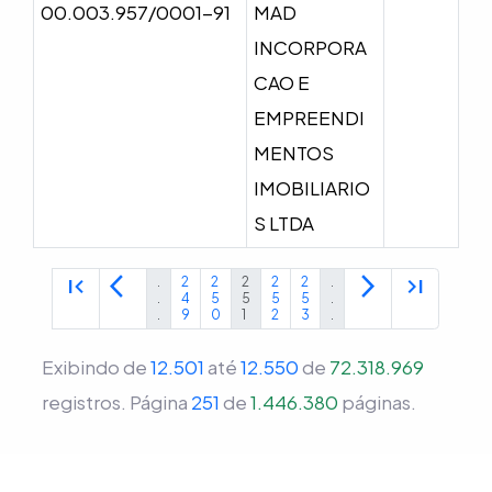
00.003.957/0001-91
MAD
INCORPORA
CAO E
EMPREENDI
MENTOS
IMOBILIARIO
S LTDA
first_page
arrow_back_ios
arrow_forward_ios
last_page
.
2
2
2
2
2
.
.
4
5
5
5
5
.
.
9
0
1
2
3
.
Exibindo de
12.501
até
12.550
de
72.318.969
registros.
Página
251
de
1.446.380
páginas.