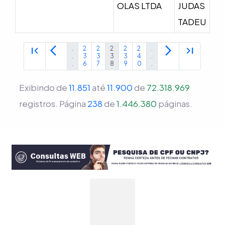
OLAS LTDA
JUDAS
TADEU
first_page
arrow_back_ios
arrow_forward_ios
last_page
.
2
2
2
2
2
.
.
3
3
3
3
4
.
.
6
7
8
9
0
.
Exibindo de
11.851
até
11.900
de
72.318.969
registros.
Página
238
de
1.446.380
páginas.