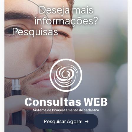
Deseja mais
informações?
Pesquisas
d
e
C
P
F
Pesquisar Agora!