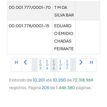
00.001.777/0001-70
T M DA
SILVA BAR
00.001.778/0001-15
EDUARD
O EMIDIO
CHAGAS
FEIRANTE
first_page
arrow_back_ios
arrow_forward_ios
last_page
.
2
2
2
2
2
.
.
0
0
0
0
0
.
.
3
4
5
6
7
.
Exibindo de
10.201
até
10.250
de
72.318.969
registros.
Página
205
de
1.446.380
páginas.